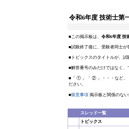
令和6年度 技術士第一
■この掲示板は、
令和6年度 技
■試験終了後に、受験者同士が
■トピックスのタイトルが、試
■解答番号のみだけではなく、
■「 ① 」「 ② 」・・・な
ださい。
■
留意事項
掲示板と関係のない
スレッド一覧
トピックス