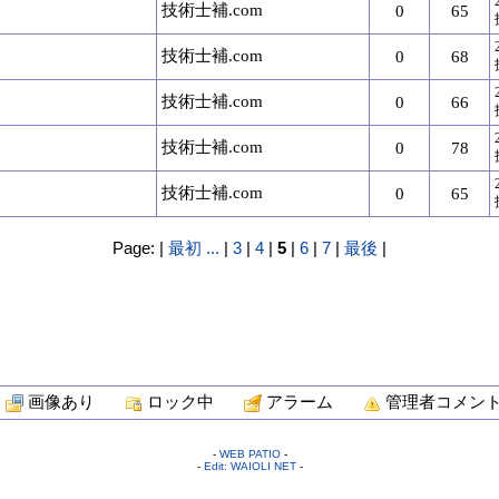
技術士補.com
0
65
技術士補.com
0
68
技術士補.com
0
66
技術士補.com
0
78
技術士補.com
0
65
Page: |
最初
...
|
3
|
4
|
5
|
6
|
7
|
最後
|
画像あり
ロック中
アラーム
管理者コメン
-
WEB PATIO
-
-
Edit: WAIOLI NET
-