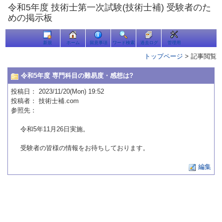
令和5年度 技術士第一次試験(技術士補) 受験者のた
めの掲示板
新規
ホーム
留意事項
ワード検索
過去ログ
管理用
トップページ
> 記事閲覧
令和5年度 専門科目の難易度・感想は?
投稿日
： 2023/11/20(Mon) 19:52
投稿者
：
技術士補.com
参照先
：
令和5年11月26日実施。
受験者の皆様の情報をお待ちしております。
編集