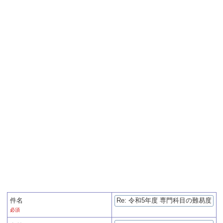
件名
必須