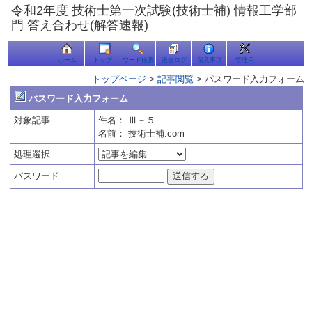
令和2年度 技術士第一次試験(技術士補) 情報工学部
門 答え合わせ(解答速報)
ホーム
トップ
ワード検索
過去ログ
留意事項
管理用
トップページ
>
記事閲覧
> パスワード入力フォーム
パスワード入力フォーム
対象記事
件名：
Ⅲ－５
名前： 技術士補.com
処理選択
パスワード