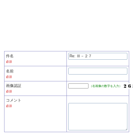
件名
必須
名前
必須
画像認証
（右画像の数字を入力）
必須
コメント
必須